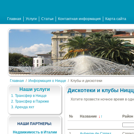
Главная
Услуги
Статьи
Контактная информация
Карта сайта
Главная
/
Информация о Ницце
/
Клубы и дискотеки
Наши услуги
Дискотеки и клубы Ницц
1. Трансфер в Ницце
Хотите провести ночное время в од
2. Трансфер в Париже
3. Аренда яхт
↓
↑
№
Название
Район
НАШИ ПАРТНЕРЫ:
Недвижимость в Италии
1
Auberge de Cimiez
Cimiez