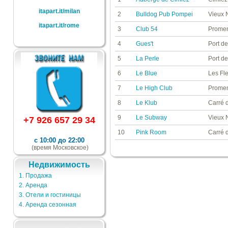
itapart.it/milan
2
Bulldog Pub Pompei
Vieux 
itapart.it/rome
3
Club 54
Promen
4
Gues't
Port d
5
La Perle
Port d
6
Le Blue
Les Fl
7
Le High Club
Promen
8
Le Klub
Carré 
9
Le Subway
Vieux 
+7 926 657 29 34
10
Pink Room
Carré 
с 10:00 до 22:00
(время Московское)
Недвижимость
1. Продажа
2. Аренда
3. Отели и гостиницы
4. Аренда сезонная