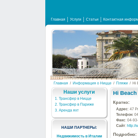
Главная
Услуги
Статьи
Контактная инфор
Главная
/
Информация о Ницце
/
Пляжи
/
Hi
Наши услуги
Hi Beach
1. Трансфер в Ницце
Кратко:
2. Трансфер в Париже
Адрес
:
47 P
3. Аренда яхт
Телефон
:
0
Факс
:
04-93
Сайт
:
http:/
НАШИ ПАРТНЕРЫ:
Подробно:
Недвижимость в Италии