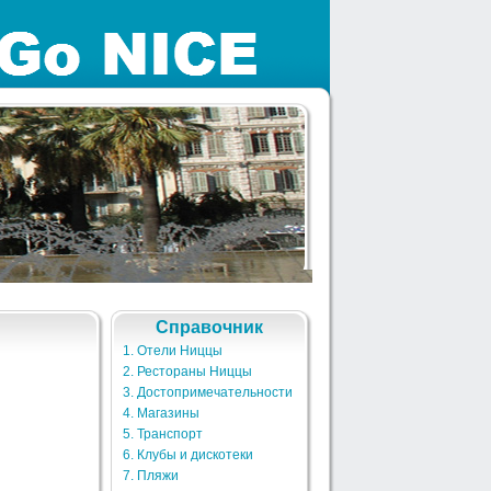
Справочник
1. Отели Ниццы
2. Рестораны Ниццы
3. Достопримечательности
4. Магазины
5. Транспорт
6. Клубы и дискотеки
7. Пляжи